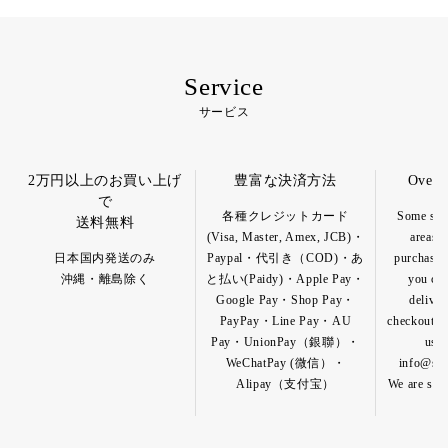
Service
サービス
2万円以上のお買い上げ
豊富な決済方法
Overs
で
各種クレジットカード
Some spec
送料無料
(Visa, Master, Amex, JCB)・
areas a
日本国内発送のみ
Paypal・代引き（COD)・あ
purchase o
沖縄・離島除く
と払い(Paidy)・Apple Pay・
you can
Google Pay・Shop Pay・
deliver
PayPay・Line Pay・AU
checkout pa
Pay・UnionPay（銀聯）・
us b
WeChatPay (微信）・
info@shik
Alipay（支付宝）
We are so h