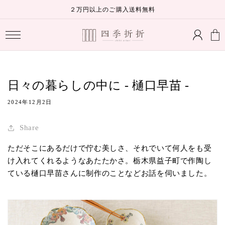
コンテ
２万円以上のご購入送料無料
ンツに
ロ
進む
カ
グ
ー
イ
ト
ン
日々の暮らしの中に - 樋口早苗 -
2024年12月2日
Share
ただそこにあるだけで佇む美しさ、それでいて何人をも受
け入れてくれるようなあたたかさ。栃木県益子町で作陶し
ている樋口早苗さんに制作のことなどお話を伺いました。