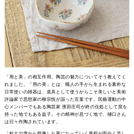
「用と美」の相互作用。陶芸の魅力についてそう教えてく
れました。「用の美」とは、職人の手から生まれる素朴な
日常使いの雑器は、道具として使うからこそ美しいと美術
評論家で思想家の柳宗悦が謳った言葉です。民藝運動の中
心メンバーでもある陶芸家 濱田庄司が終の住処として窯を
持った地でもある益子。その精神が息づく地で、樋口さん
は日々作陶されています。
「粘土の塊から想像した形になっていく過程が面白く楽し