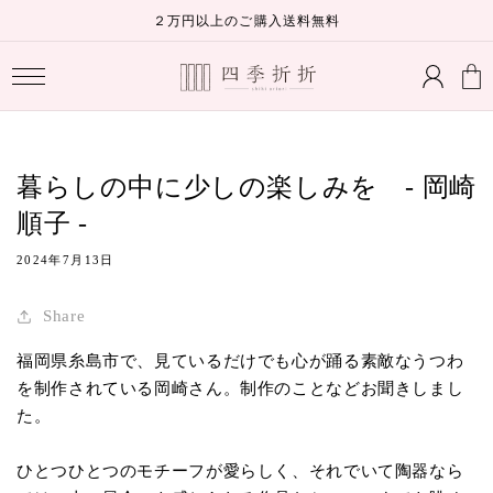
コンテ
２万円以上のご購入送料無料
ンツに
ロ
進む
カ
グ
ー
イ
ト
ン
暮らしの中に少しの楽しみを - 岡崎
順子 -
2024年7月13日
Share
福岡県糸島市で、見ているだけでも心が踊る素敵なうつわ
を制作されている岡崎さん。制作のことなどお聞きしまし
た。
ひとつひとつのモチーフが愛らしく、それでいて陶器なら