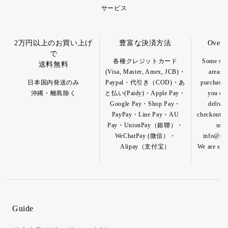
サービス
2万円以上のお買い上げ
豊富な決済方法
Overs
で
各種クレジットカード
Some spec
送料無料
(Visa, Master, Amex, JCB)・
areas a
日本国内発送のみ
Paypal・代引き（COD)・あ
purchase o
沖縄・離島除く
と払い(Paidy)・Apple Pay・
you can
Google Pay・Shop Pay・
deliver
PayPay・Line Pay・AU
checkout pa
Pay・UnionPay（銀聯）・
us b
WeChatPay (微信）・
info@shik
Alipay（支付宝）
We are so h
Guide