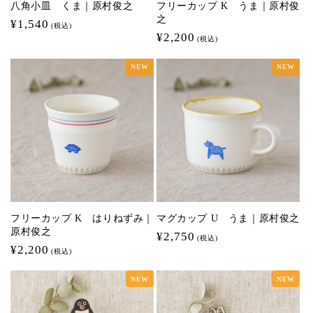
八角小皿 くま｜原村俊之
フリーカップ K うま｜原村俊
之
通
¥1,540
(税込)
通
¥2,200
常
(税込)
常
価
NEW
NEW
価
格
格
フリーカップ K はりねずみ｜
マグカップ U うま｜原村俊之
原村俊之
通
¥2,750
(税込)
通
¥2,200
常
(税込)
常
価
NEW
NEW
価
格
格