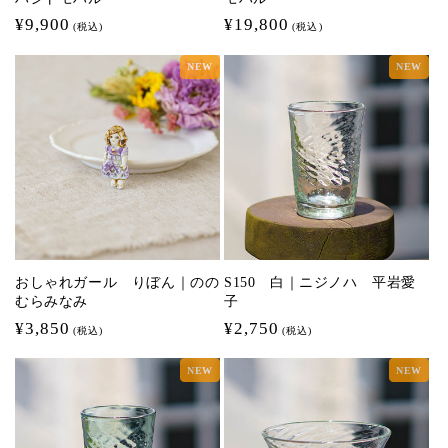
通
¥9,900
通
¥19,800
(税込)
(税込)
常
常
NEW
NEW
価
価
格
格
おしゃれガール りぼん｜のの
S150 白｜ニジノハ 平岩愛
むらみなみ
子
通
¥3,850
通
¥2,750
(税込)
(税込)
常
常
NEW
NEW
価
価
格
格