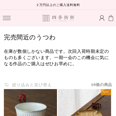
コンテ
２万円以上のご購入送料無料
ンツに
ロ
進む
カ
グ
ー
イ
ト
ン
コ
完売間近のうつわ
レ
在庫が数個しかない商品です。次回入荷時期未定の
ク
ものも多くございます。一期一会のこの機会に気に
シ
なる作品のご購入はぜひお早めに。
ョ
ン
絞り込みと並び替え
68個の商品
:
NEW