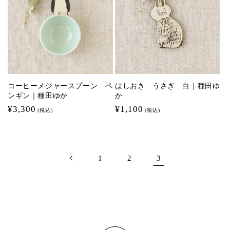
コーヒーメジャースプーン ペ
はしおき うさぎ 白｜種田ゆ
ンギン｜種田ゆか
か
通
¥3,300
通
¥1,100
(税込)
(税込)
常
常
価
価
格
格
1
2
3