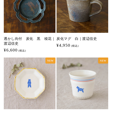
透かし向付 炭化 黒 稜花｜
炭化マグ 白｜渡辺信史
渡辺信史
通
¥4,950
(税込)
通
¥6,600
常
(税込)
常
価
NEW
NEW
価
格
格