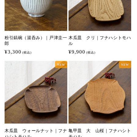
粉引鎬碗（湯呑み）｜戸津圭一
木瓜皿 クリ｜フナハシトモハ
郎
ル
通
¥3,300
通
¥9,900
(税込)
(税込)
常
常
NEW
NEW
価
価
格
格
木瓜皿 ウォールナット｜フナ
亀甲皿 大 山桜｜フナハシト
ハシトモハル
モハル