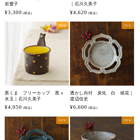
岩愛子
｜石川久美子
通
¥3,300
通
¥4,620
(税込)
(税込)
常
常
NEW
NEW
価
価
格
格
黒くま フリーカップ 黒 x
透かし向付 炭化 白 稜花｜
水玉｜石川久美子
渡辺信史
通
¥4,950
通
¥6,600
(税込)
(税込)
常
常
NEW
NEW
価
価
格
格