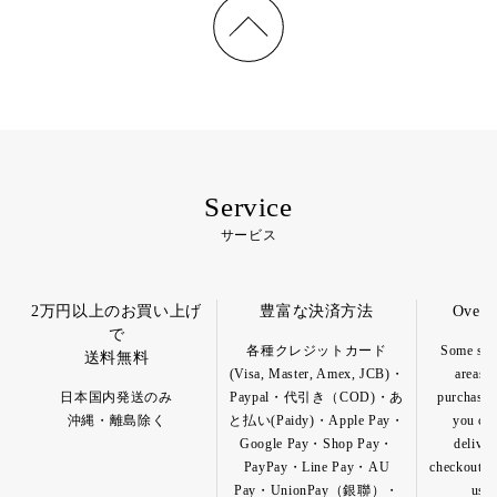
Service
サービス
2万円以上のお買い上げ
豊富な決済方法
Overs
で
各種クレジットカード
Some spec
送料無料
(Visa, Master, Amex, JCB)・
areas a
日本国内発送のみ
Paypal・代引き（COD)・あ
purchase o
沖縄・離島除く
と払い(Paidy)・Apple Pay・
you can
Google Pay・Shop Pay・
deliver
PayPay・Line Pay・AU
checkout pa
Pay・UnionPay（銀聯）・
us b