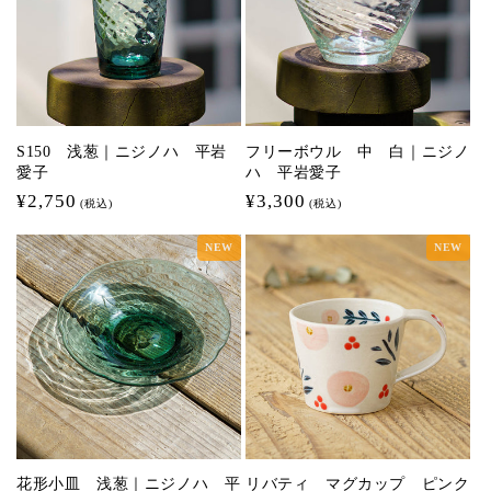
S150 浅葱｜ニジノハ 平岩
フリーボウル 中 白｜ニジノ
愛子
ハ 平岩愛子
通
¥2,750
通
¥3,300
(税込)
(税込)
常
常
NEW
NEW
価
価
格
格
花形小皿 浅葱｜ニジノハ 平
リバティ マグカップ ピンク