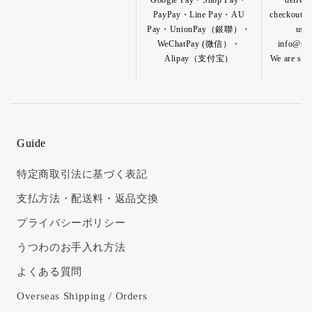
Google Pay・Shop Pay・
deliver
PayPay・Line Pay・AU
checkout pa
Pay・UnionPay（銀聯）・
us b
WeChatPay (微信）・
info@shik
Alipay（支付宝）
We are so h
Guide
特定商取引法に基づく表記
支払方法・配送料・返品交換
プライバシーポリシー
うつわのお手入れ方法
よくある質問
Overseas Shipping / Orders