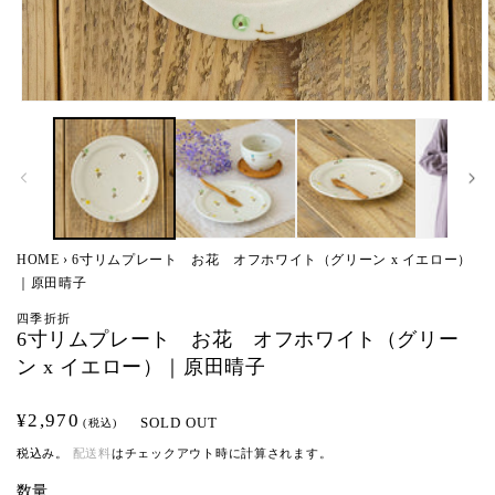
モ
ー
ダ
ル
で
メ
デ
ィ
HOME
›
6寸リムプレート お花 オフホワイト（グリーン x イエロー）
ア
｜原田晴子
(1)
(
を
四季折折
開
6寸リムプレート お花 オフホワイト（グリー
く
ン x イエロー）｜原田晴子
通
¥2,970
SOLD OUT
(税込)
常
税込み。
配送料
はチェックアウト時に計算されます。
価
数量