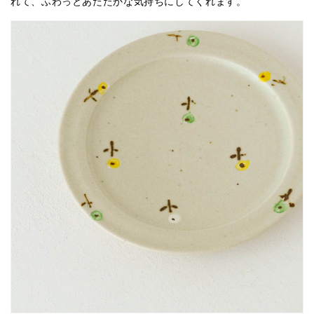
れて、ふわっとあたたかな気持ちにしてくれます。
（グ
（グ
リ
リ
ー
ー
ン
ン
x
x
イ
イ
エ
エ
ロ
ロ
ー）
ー）
｜
｜
原
原
田
田
晴
晴
子
子
の
の
数
数
量
量