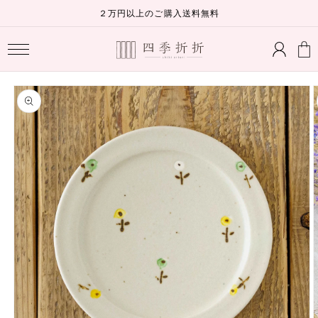
コンテ
２万円以上のご購入送料無料
ンツに
ロ
進む
カ
グ
ー
イ
ト
ン
商品情
報にス
キップ