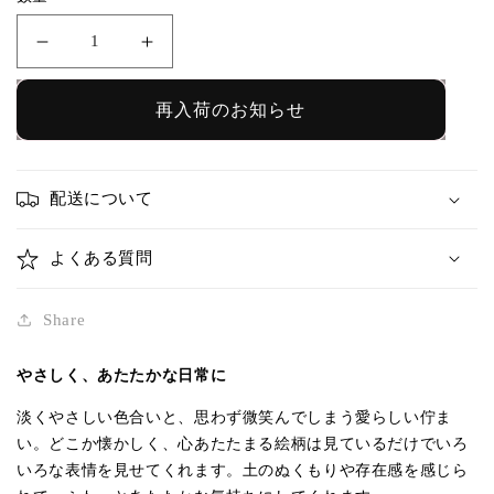
格
6
6
寸
寸
リ
リ
再入荷のお知らせ
ム
ム
プ
プ
レ
レ
配送について
ー
ー
ト
ト
よくある質問
お
お
花
花
Share
オ
オ
フ
フ
やさしく、あたたかな日常に
ホ
ホ
淡くやさしい色合いと、思わず微笑んでしまう愛らしい佇ま
ワ
ワ
い。どこか懐かしく、心あたたまる絵柄は見ているだけでいろ
イ
イ
いろな表情を見せてくれます。土のぬくもりや存在感を感じら
ト
ト