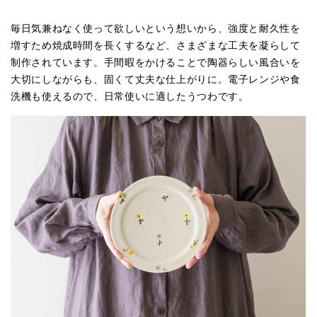
を
を
減
増
毎日気兼ねなく使って欲しいという想いから、強度と耐久性を
ら
や
増すため焼成時間を長くするなど、さまざまな工夫を凝らして
す
す
制作されています。手間暇をかけることで陶器らしい風合いを
大切にしながらも、固くて丈夫な仕上がりに。電子レンジや食
洗機も使えるので、日常使いに適したうつわです。