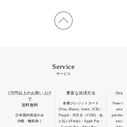
Service
サービス
2万円以上のお買い上げ
豊富な決済方法
Overs
で
各種クレジットカード
Some spec
送料無料
(Visa, Master, Amex, JCB)・
areas a
日本国内発送のみ
Paypal・代引き（COD)・あ
purchase o
沖縄・離島除く
と払い(Paidy)・Apple Pay・
you can