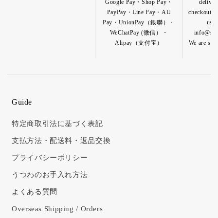
Google Pay・Shop Pay・
deliver
PayPay・Line Pay・AU
checkout pa
Pay・UnionPay（銀聯）・
us b
WeChatPay (微信）・
info@shik
Alipay（支付宝）
We are so h
Guide
特定商取引法に基づく表記
支払方法・配送料・返品交換
プライバシーポリシー
うつわのお手入れ方法
よくある質問
Overseas Shipping / Orders