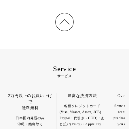
Service
サービス
2万円以上のお買い上げ
豊富な決済方法
Overs
で
各種クレジットカード
Some spec
送料無料
(Visa, Master, Amex, JCB)・
areas a
日本国内発送のみ
Paypal・代引き（COD)・あ
purchase o
沖縄・離島除く
と払い(Paidy)・Apple Pay・
you can