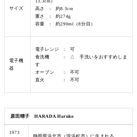
13.3cm）
サイズ
高さ : 約8.3cm
重さ : 約274g
容量 : 約290ml（8分目）
電子レンジ : 可
食洗機 : △ 手洗いをおすすめしま
電子機
す
器
オーブン : 不可
直火 : 不可
原田晴子 HARADA Haruko
1973
静岡県浜北市（現浜松市）に生まれる