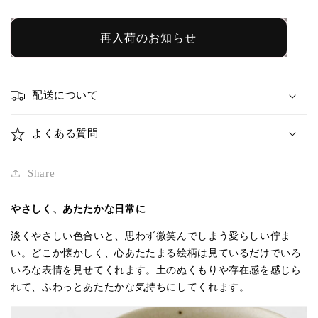
マ
マ
グ
グ
カ
カ
再入荷のお知らせ
ッ
ッ
プ
プ
と
と
配送について
り
り
ホ
ホ
よくある質問
リ
リ
ゾ
ゾ
Share
ン
ン
ブ
ブ
やさしく、あたたかな日常に
ル
ル
淡くやさしい色合いと、思わず微笑んでしまう愛らしい佇ま
ー
ー
い。どこか懐かしく、心あたたまる絵柄は見ているだけでいろ
｜
｜
いろな表情を見せてくれます。土のぬくもりや存在感を感じら
原
原
れて、ふわっとあたたかな気持ちにしてくれます。
田
田
晴
晴