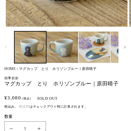
モ
ー
ダ
ル
で
メ
デ
ィ
HOME
›
マグカップ とり ホリゾンブルー｜原田晴子
ア
(1)
(
四季折折
を
マグカップ とり ホリゾンブルー｜原田晴子
開
く
通
¥3,080
SOLD OUT
(税込)
常
税込み。
配送料
はチェックアウト時に計算されます。
価
数量
格