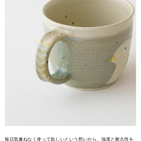
子
子
の
の
数
数
量
量
を
を
減
増
ら
や
す
す
毎日気兼ねなく使って欲しいという想いから、強度と耐久性を