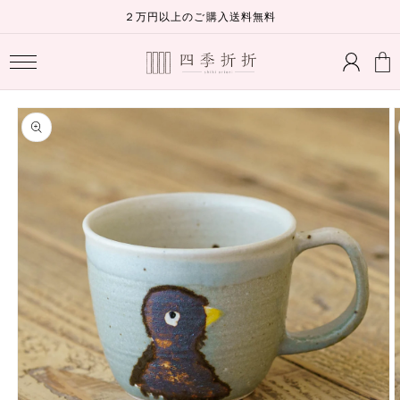
コンテ
２万円以上のご購入送料無料
ンツに
ロ
進む
カ
グ
ー
イ
ト
ン
商品情
報にス
キップ