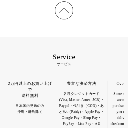
Service
サービス
2万円以上のお買い上げ
豊富な決済方法
Overs
で
各種クレジットカード
Some spec
送料無料
(Visa, Master, Amex, JCB)・
areas a
日本国内発送のみ
Paypal・代引き（COD)・あ
purchase o
沖縄・離島除く
と払い(Paidy)・Apple Pay・
you can
Google Pay・Shop Pay・
deliver
PayPay・Line Pay・AU
checkout pa