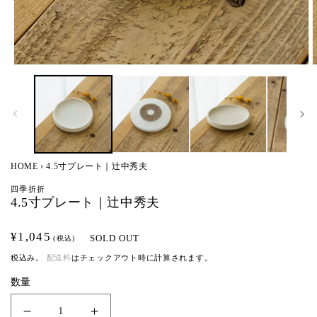
モ
ー
ダ
ル
で
メ
デ
ィ
HOME
›
4.5寸プレート｜辻中秀夫
ア
(1)
(
四季折折
を
4.5寸プレート｜辻中秀夫
開
く
通
¥1,045
SOLD OUT
(税込)
常
税込み。
配送料
はチェックアウト時に計算されます。
価
数量
格