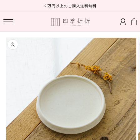
コンテ
２万円以上のご購入送料無料
ンツに
ロ
進む
カ
グ
ー
イ
ト
ン
商品情
報にス
キップ