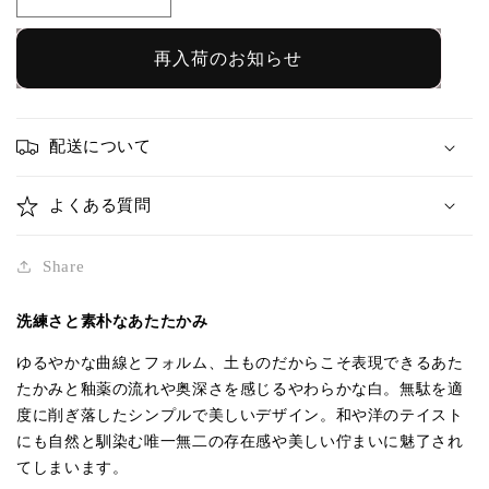
4.5
4.5
寸
寸
プ
プ
再入荷のお知らせ
レ
レ
ー
ー
ト
ト
配送について
｜
｜
辻
辻
よくある質問
中
中
秀
秀
Share
夫
夫
の
の
洗練さと素朴なあたたかみ
数
数
ゆるやかな曲線とフォルム、土ものだからこそ表現できるあた
量
量
たかみと釉薬の流れや奥深さを感じるやわらかな白。無駄を適
を
を
度に削ぎ落したシンプルで美しいデザイン。和や洋のテイスト
減
増
にも自然と馴染む唯一無二の存在感や美しい佇まいに魅了され
ら
や
てしまいます。
す
す