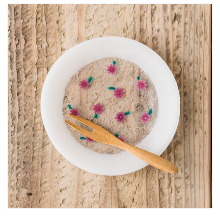
量
量
を
を
減
増
ら
や
す
す