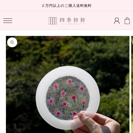
コンテ
２万円以上のご購入送料無料
ンツに
ロ
進む
カ
グ
ー
イ
ト
ン
商品情
報にス
キップ