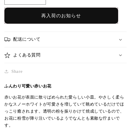
お
お
花
花
皿
皿
再入荷のお知らせ
ク
ク
ラ
ラ
シ
シ
配送について
ッ
ッ
ク
ク
よくある質問
ホ
ホ
ワ
ワ
Share
イ
イ
ト
ト
ふんわり可愛い
赤い
お花
｜
｜
赤い
お花が表面に散りばめられた愛らしい小皿。やさしく柔ら
石
石
かな
スノーホワイト
が可愛さを増していて眺めているだけでほ
塚
塚
っこり癒されます。透明の粉を振りかけて焼成しているので、
悠
悠
お花に粉雪が降り注いでいるようでなんとも素敵な佇まいで
の
の
す。
数
数