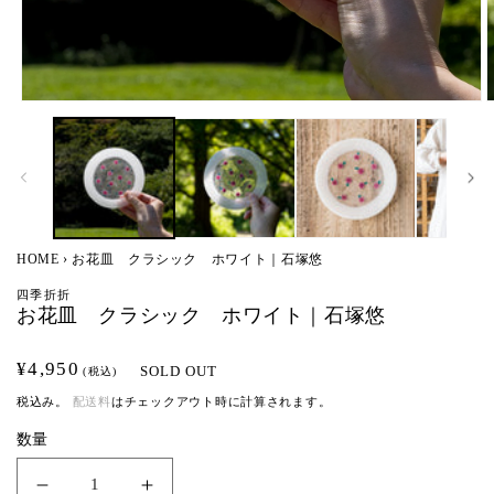
モ
ー
ダ
ル
で
メ
デ
ィ
HOME
›
お花皿 クラシック ホワイト｜石塚悠
ア
(1)
(
四季折折
を
お花皿 クラシック ホワイト｜石塚悠
開
く
通
¥4,950
SOLD OUT
(税込)
常
税込み。
配送料
はチェックアウト時に計算されます。
価
数量
格