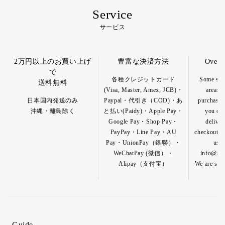
Service
サービス
2万円以上のお買い上げ
豊富な決済方法
Overs
で
各種クレジットカード
Some spec
送料無料
(Visa, Master, Amex, JCB)・
areas a
日本国内発送のみ
Paypal・代引き（COD)・あ
purchase o
沖縄・離島除く
と払い(Paidy)・Apple Pay・
you can
Google Pay・Shop Pay・
deliver
PayPay・Line Pay・AU
checkout pa
Pay・UnionPay（銀聯）・
us b
WeChatPay (微信）・
info@shik
Alipay（支付宝）
We are so h
Guide