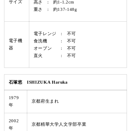
サイズ
高さ : 約1-1.2cm
重さ : 約
137-148
g
電子レンジ : 不可
電子機
食洗機 : 不可
器
オーブン : 不可
直火 : 不可
石塚悠 ISHIZUKA Haruka
1979
京都府生まれ
年
2002
京都精華大学人文学部卒業
年