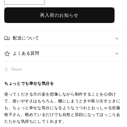
ね
ね
こ
こ
皿
皿
再入荷のお知らせ
黄
黄
色
色
｜
｜
配送について
佐
佐
藤
藤
よくある質問
牧
牧
子
子
Share
の
の
数
数
ちょっとでも幸せな気分を
量
量
使ってくださる方の姿を想像しながら制作することを心掛け
を
を
て。使いやすさはもちろん、棚にしまうときや取り出すときに
減
増
も、ちょっと幸せな気分になるようなうつわとおっしゃる佐藤
ら
や
牧子さん。眺めているだけでも自然と笑顔になってほっこりあ
す
す
たたかな気持ちにしてくれます。