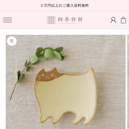
コンテ
２万円以上のご購入送料無料
ンツに
ロ
進む
カ
グ
ー
イ
ト
ン
商品情
報にス
キップ