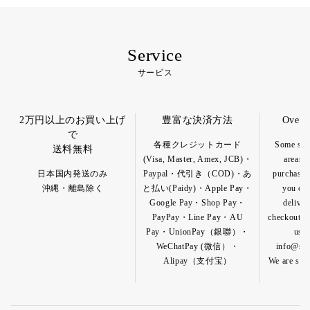
Service
サービス
2万円以上のお買い上げ
豊富な決済方法
Overs
で
各種クレジットカード
Some spec
送料無料
(Visa, Master, Amex, JCB)・
areas a
日本国内発送のみ
Paypal・代引き（COD)・あ
purchase o
沖縄・離島除く
と払い(Paidy)・Apple Pay・
you can
Google Pay・Shop Pay・
deliver
PayPay・Line Pay・AU
checkout pa
Pay・UnionPay（銀聯）・
us b
WeChatPay (微信）・
info@shik
Alipay（支付宝）
We are so h