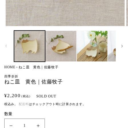
モ
ー
ダ
ル
で
メ
デ
ィ
HOME
›
ねこ皿 黄色｜佐藤牧子
ア
(1)
(
四季折折
を
ねこ皿 黄色｜佐藤牧子
開
く
通
¥2,200
SOLD OUT
(税込)
常
税込み。
配送料
はチェックアウト時に計算されます。
価
数量
格