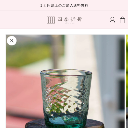
コンテ
２万円以上のご購入送料無料
ンツに
ロ
進む
カ
グ
ー
イ
ト
ン
商品情
報にス
キップ