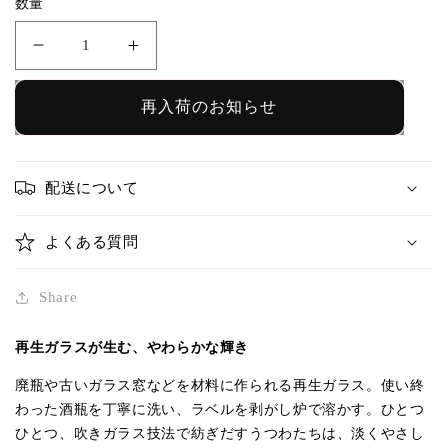
数量
格
ス
ス
ト
ト
レ
レ
再入荷のお知らせ
ー
ー
ト
ト
タ
タ
配送について
ン
ン
ブ
ブ
よくある質問
ラ
ラ
ー
ー
Share
ワ
ワ
イ
イ
再生ガラスが生む、やわらかな輝き
ド
ド
廃瓶や古いガラス窓などを材料に作られる再生ガラス。使い終
浅
浅
わった酒瓶を丁寧に洗い、ラベルを剥がし炉で溶かす。ひとつ
葱
葱
ひとつ、吹きガラス技法で紡ぎだすうつわたちは、淡くやさし
｜
｜