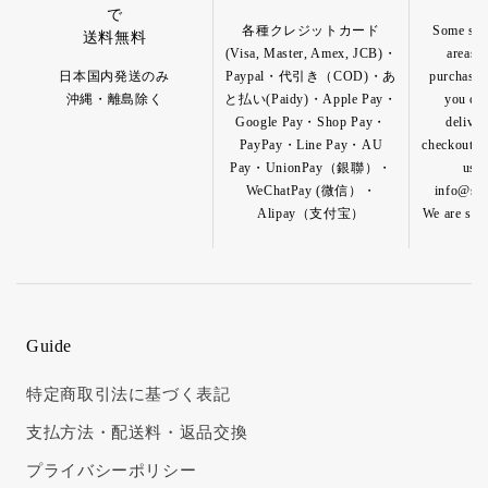
で
各種クレジットカード
Some spec
送料無料
(Visa, Master, Amex, JCB)・
areas a
日本国内発送のみ
Paypal・代引き（COD)・あ
purchase o
沖縄・離島除く
と払い(Paidy)・Apple Pay・
you can
Google Pay・Shop Pay・
deliver
PayPay・Line Pay・AU
checkout pa
Pay・UnionPay（銀聯）・
us b
WeChatPay (微信）・
info@shik
Alipay（支付宝）
We are so h
Guide
特定商取引法に基づく表記
支払方法・配送料・返品交換
プライバシーポリシー