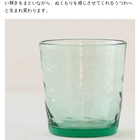
い輝きをまといながら、ぬくもりを感じさせてくれるうつわへ
ニ
ニ
と生まれ変わります。
ジ
ジ
ノ
ノ
ハ
ハ
平
平
岩
岩
愛
愛
子
子
の
の
数
数
量
量
を
を
減
増
ら
や
す
す