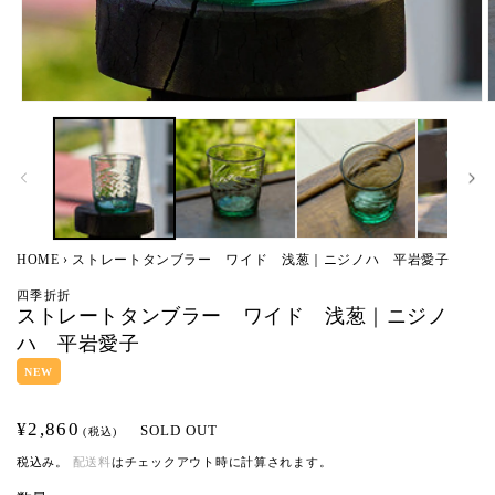
モ
ー
ダ
ル
で
メ
デ
ィ
HOME
›
ストレートタンブラー ワイド 浅葱｜ニジノハ 平岩愛子
ア
(1)
(
四季折折
を
ストレートタンブラー ワイド 浅葱｜ニジノ
開
ハ 平岩愛子
く
NEW
通
¥2,860
SOLD OUT
(税込)
常
税込み。
配送料
はチェックアウト時に計算されます。
価