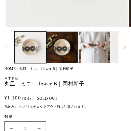
モ
ー
ダ
ル
で
メ
デ
ィ
HOME
›
丸皿 ミニ flower B｜岡村朝子
ア
(1)
(
四季折折
を
丸皿 ミニ flower B｜岡村朝子
開
く
通
¥1,100
SOLD OUT
(税込)
常
税込み。
配送料
はチェックアウト時に計算されます。
価
数量
格