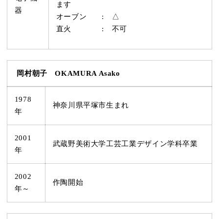
ます
器
オーブン : △
直火 : 不可
岡村朝子 OKAMURA Asako
1978
神奈川県平塚市生まれ
年
2001
武蔵野美術大学工芸工業デザイン学科卒業
年
2002
作陶開始
年～