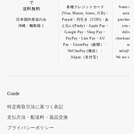
で
各種クレジットカード
Some spec
送料無料
(Visa, Master, Amex, JCB)・
areas a
日本国内発送のみ
Paypal・代引き（COD)・あ
purchase o
沖縄・離島除く
と払い(Paidy)・Apple Pay・
you can
Google Pay・Shop Pay・
deliver
PayPay・Line Pay・AU
checkout pa
Pay・UnionPay（銀聯）・
us b
WeChatPay (微信）・
info@shik
Alipay（支付宝）
We are so h
Guide
特定商取引法に基づく表記
支払方法・配送料・返品交換
プライバシーポリシー