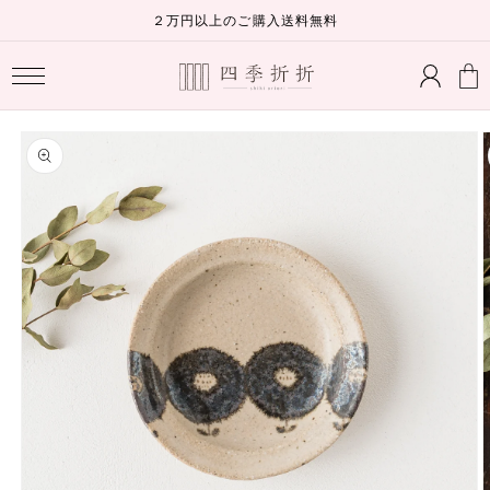
コンテ
２万円以上のご購入送料無料
ンツに
ロ
進む
カ
グ
ー
イ
ト
ン
商品情
報にス
キップ