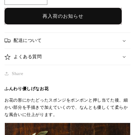
丸
丸
皿
皿
ミ
ミ
再入荷のお知らせ
ニ
ニ
flower
flower
B
B
配送について
｜
｜
岡
岡
よくある質問
村
村
朝
朝
Share
子
子
の
の
ふんわり優しげなお花
数
数
量
量
お花の形にかたどったスポンジをポンポンと押し当てた後、細
を
を
かい部分を手描きで加えていくので、なんとも優しくて柔らか
な風合いに仕上がります。
減
増
ら
や
す
す