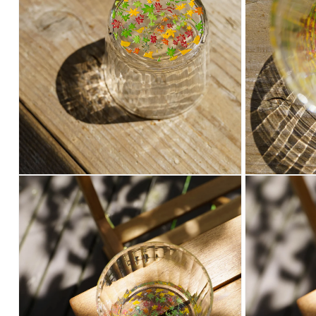
で
メ
デ
ィ
ア
(1)
を
開
く
モ
モ
ー
ー
ダ
ダ
ル
ル
で
で
メ
メ
デ
デ
ィ
ィ
ア
ア
(2)
(3)
を
を