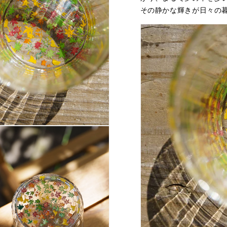
その静かな輝きが日々の
矢
矢
香
香
の
の
数
数
量
量
を
を
減
増
ら
や
す
す