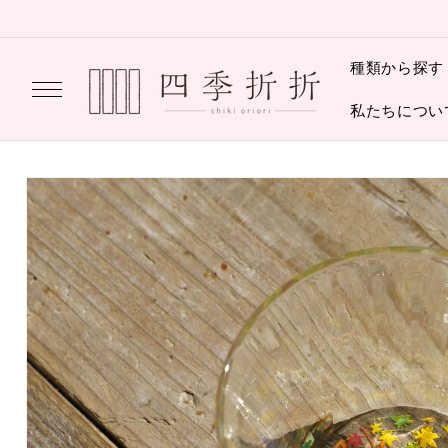
コンテ
ンツに
進む
種類から探す
私たちについ
商品情
報にス
キップ