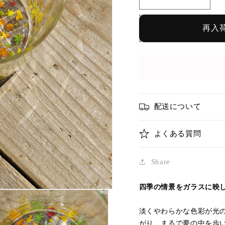
百
百
花
花
景
景
再入
そ
そ
ば
ば
ち
ち
ょ
ょ
こ
こ
グ
グ
配送について
ラ
ラ
ス
ス
よくある質問
も
も
み
み
Share
じ
じ
｜
｜
四季の情景をガラスに映
金
金
津
津
淡くやわらかな色彩が光
沙
沙
がり、まるで夢の中を歩