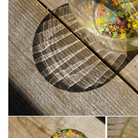
モ
ー
ダ
ル