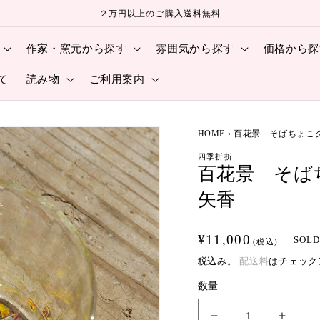
２万円以上のご購入送料無料
作家・窯元から探す
雰囲気から探す
価格から探
て
読み物
ご利用案内
HOME
›
百花景 そばちょこ
四季折折
百花景 そば
矢香
通
¥11,000
SOLD
(税込)
常
税込み。
配送料
はチェック
価
数量
格