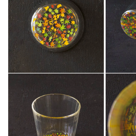
で
で
メ
メ
デ
デ
ィ
ィ
ア
ア
(14)
(15)
を
を
開
開
く
く
モ
モ
ー
ー
ダ
ダ
ル
ル
で
で
メ
メ
デ
デ
ィ
ィ
ア
ア
(16)
(17)
を
を
開
開