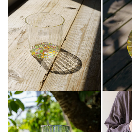
ー
ー
ダ
ダ
ル
ル
で
で
メ
メ
デ
デ
ィ
ィ
ア
ア
(6)
(7)
を
を
開
開
く
く
モ
モ
ー
ー
ダ
ダ
ル
ル
で
で
メ
メ
デ
デ
ィ
ィ