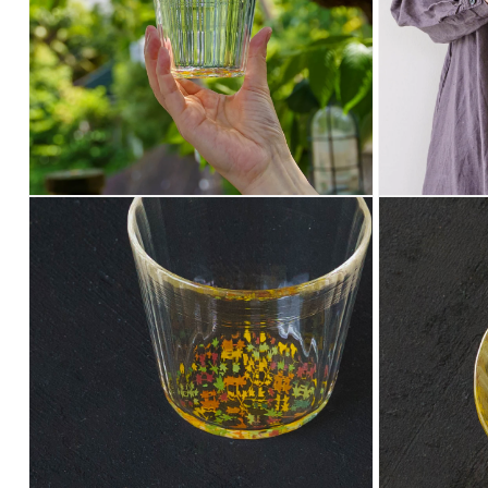
ア
ア
(8)
(9)
を
を
開
開
く
く
モ
モ
ー
ー
ダ
ダ
ル
ル
で
で
メ
メ
デ
デ
ィ
ィ
ア
ア
(10)
(11)
を
を
開
開
く
く