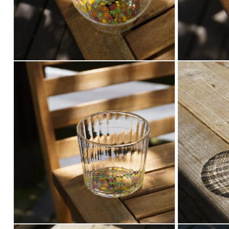
開
開
く
く
モ
モ
ー
ー
ダ
ダ
ル
ル
で
で
メ
メ
デ
デ
ィ
ィ
ア
ア
(4)
(5)
を
を
開
開
く
く
モ
モ