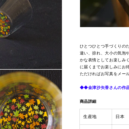
ひとつひとつ手づくりの
違い、掠れ、大小の気泡
かな表情としてお楽しみ
に届くまでお楽しみにお
ただければお写真をメー
◆◆
金津沙矢香さんの作
商品詳細
生産地
日本