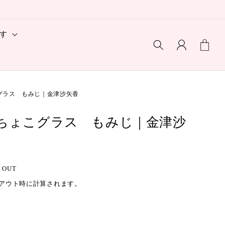
ロ
カ
す
グ
ー
イ
ト
ン
グラス もみじ｜金津沙矢香
ちょこグラス もみじ｜金津沙
 OUT
アウト時に計算されます。