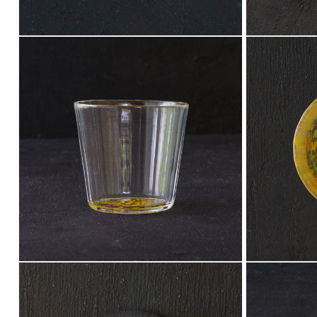
モ
モ
ー
ー
ダ
ダ
ル
ル
で
で
メ
メ
デ
デ
ィ
ィ
ア
ア
(12)
(13)
を
を
開
開
く
く
モ
モ
ー
ー
ダ
ダ
ル
ル