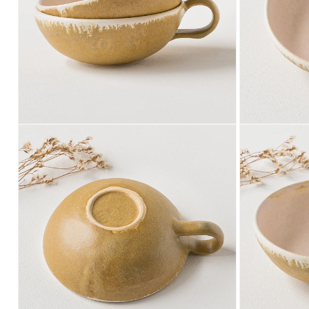
ア
ア
(8)
(9)
を
を
開
開
く
く
モ
モ
ー
ー
ダ
ダ
ル
ル
で
で
メ
メ
デ
デ
ィ
ィ
ア
ア
(10)
(11)
を
を
開
開
く
く