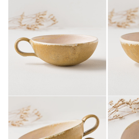
ー
ー
ダ
ダ
ル
ル
で
で
メ
メ
デ
デ
ィ
ィ
ア
ア
(6)
(7)
を
を
開
開
く
く
モ
モ
ー
ー
ダ
ダ
ル
ル
で
で
メ
メ
デ
デ
ィ
ィ