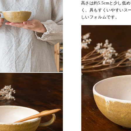
高さは約5.5cmと少し低
ヨ
ヨ
く、具もすくいやすいス
の
の
しいフォルムです。
数
数
量
量
を
を
減
増
ら
や
す
す