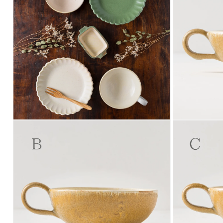
で
で
メ
メ
デ
デ
ィ
ィ
ア
ア
(14)
(15)
を
を
開
開
く
く
モ
モ
ー
ー
ダ
ダ
ル
ル
で
で
メ
メ
デ
デ
ィ
ィ
ア
ア
(16)
(17)
を
を
開
開