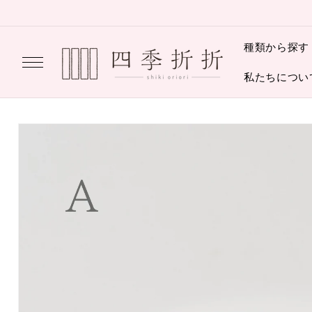
コンテ
ンツに
進む
種類から探す
私たちについ
商品情
報にス
キップ