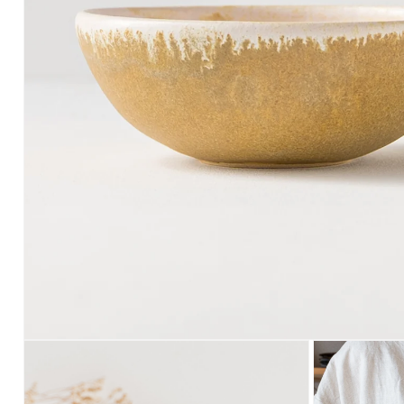
モ
ー
ダ
ル