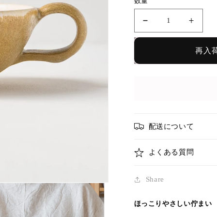
数量
ス
ス
ー
ー
プ
プ
再入
カ
カ
ッ
ッ
プ
プ
麦
麦
わ
わ
ら
ら
配送について
色
色
釉
釉
よくある質問
｜
｜
ヤ
ヤ
Share
ガ
ガ
ミ
ミ
ほっこりやさしい佇まい
サ
サ