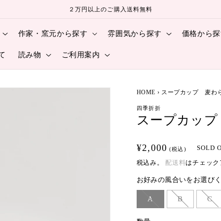
２万円以上のご購入送料無料
作家・窯元から探す
雰囲気から探す
価格から探
て
読み物
ご利用案内
HOME
›
スープカップ 麦わ
四季折折
スープカップ
通
¥2,000
SOLD 
(税込)
常
税込み。
配送料
はチェック
価
お好みの風合いをお選びく
格
A
B
C