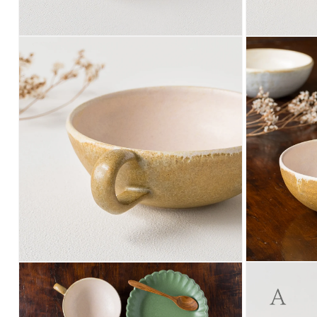
モ
モ
ー
ー
ダ
ダ
ル
ル
で
で
メ
メ
デ
デ
ィ
ィ
ア
ア
(12)
(13)
を
を
開
開
く
く
モ
モ
ー
ー
ダ
ダ
ル
ル