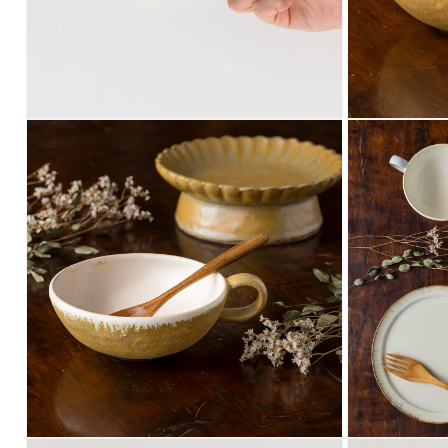
開
開
く
く
モ
モ
ー
ー
ダ
ダ
ル
ル
で
で
メ
メ
デ
デ
ィ
ィ
ア
ア
(4)
(5)
を
を
開
開
く
く
モ
モ