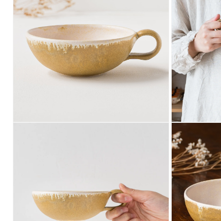
で
メ
デ
ィ
ア
(1)
を
開
く
モ
モ
ー
ー
ダ
ダ
ル
ル
で
で
メ
メ
デ
デ
ィ
ィ
ア
ア
(2)
(3)
を
を