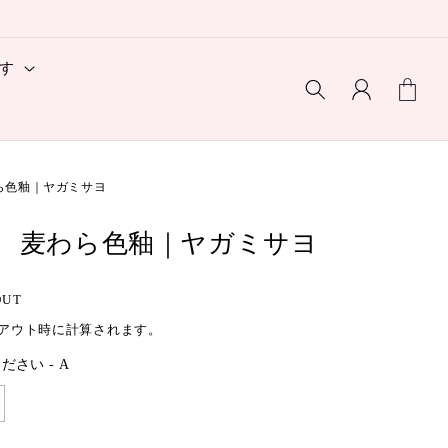
ロ
カ
す
グ
ー
イ
ト
ン
ら色釉｜ヤガミサヨ
 麦わら色釉｜ヤガミサヨ
OUT
アウト時に計算されます。
ださい -
A