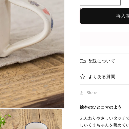
く
く
ま
ま
ね
ね
再入
こ
こ
マ
マ
グ
グ
カ
カ
ッ
ッ
プ
プ
配送について
H
H
｜
｜
よくある質問
長
長
浜
浜
Share
由
由
起
起
絵本のひとコマのよう
子
子
ふんわりやさしいタッチ
（や
（や
しいくまちゃんを眺めて
ぶ
ぶ