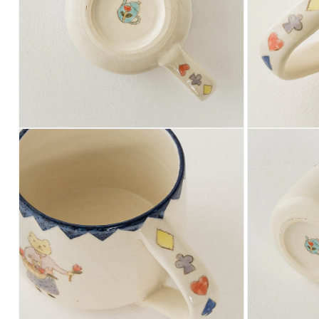
ア
ア
(8)
(9)
を
を
開
開
く
く
モ
モ
ー
ー
ダ
ダ
ル
ル
で
で
メ
メ
デ
デ
ィ
ィ
ア
ア
(10)
(11)
を
を
開
開
く
く