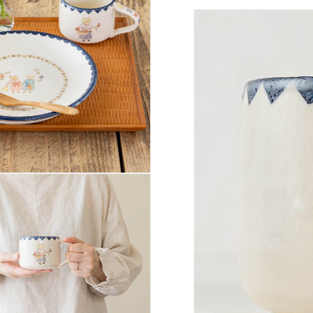
か
か
ら
ら
房）
房）
の
の
数
数
量
量
を
を
減
増
ら
や
す
す