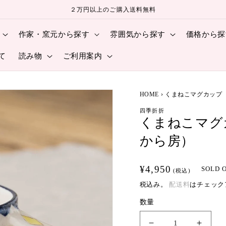
２万円以上のご購入送料無料
作家・窯元から探す
雰囲気から探す
価格から探
て
読み物
ご利用案内
HOME
›
くまねこマグカップ
四季折折
くまねこマグ
から房）
通
¥4,950
SOLD 
(税込)
常
税込み。
配送料
はチェック
価
数量
格