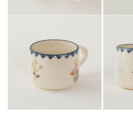
モ
モ
ー
ー
ダ
ダ
ル
ル
で
で
メ
メ
デ
デ
ィ
ィ
ア
ア
(12)
(13)
を
を
開
開
く
く
モ
モ
ー
ー
ダ
ダ
ル
ル