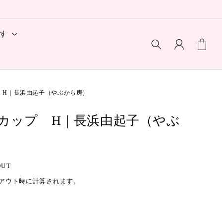
ロ
カ
す
グ
ー
イ
ト
ン
 H｜長浜由起子（やぶから房）
カップ H｜長浜由起子（やぶ
OUT
アウト時に計算されます。