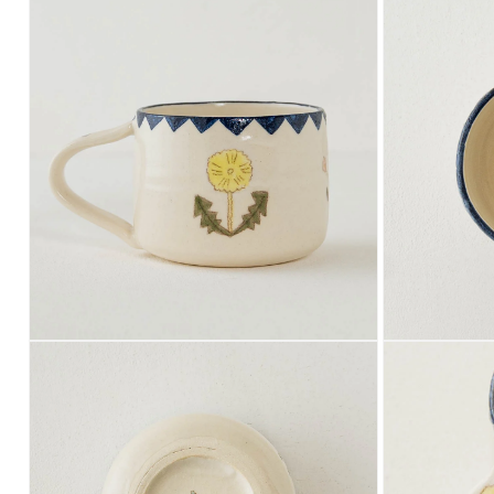
ー
ー
ダ
ダ
ル
ル
で
で
メ
メ
デ
デ
ィ
ィ
ア
ア
(6)
(7)
を
を
開
開
く
く
モ
モ
ー
ー
ダ
ダ
ル
ル
で
で
メ
メ
デ
デ
ィ
ィ