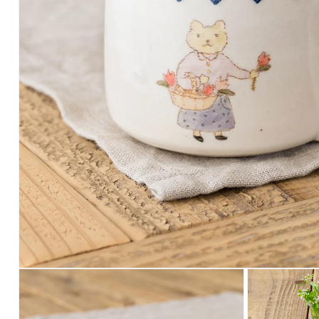
モ
ー
ダ
ル