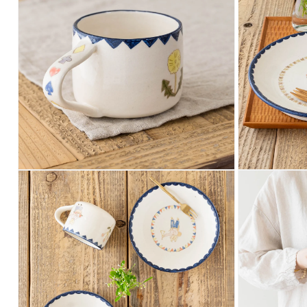
で
メ
デ
ィ
ア
(1)
を
開
く
モ
モ
ー
ー
ダ
ダ
ル
ル
で
で
メ
メ
デ
デ
ィ
ィ
ア
ア
(2)
(3)
を
を