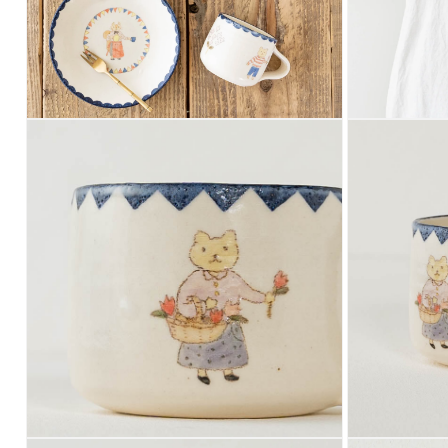
開
開
く
く
モ
モ
ー
ー
ダ
ダ
ル
ル
で
で
メ
メ
デ
デ
ィ
ィ
ア
ア
(4)
(5)
を
を
開
開
く
く
モ
モ