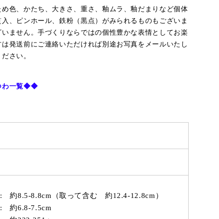
ため色、かたち、大きさ、重さ、釉ムラ、釉だまりなど個体
貫入、ピンホール、鉄粉（黒点）がみられるものもございま
ざいません。手づくりならではの個性豊かな表情としてお楽
方は発送前にご連絡いただければ別途お写真をメールいたし
ください。
つわ一覧
◆◆
 約8.5-8.8
cm（取って含む 約12.4-12.8cm）
 約6.8-7.5cm