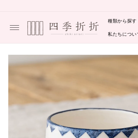
コンテ
ンツに
進む
種類から探す
私たちについ
商品情
報にス
キップ